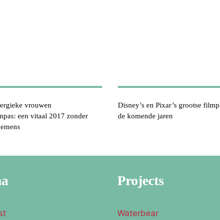
ergieke vrouwen
Disney’s en Pixar’s grootse film
pas: een vitaal 2017 zonder
de komende jaren
nemens
ma
Projects
st
Waterbear