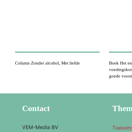
Column Zonder alcohol, Met liefde
Boek Het en
voedingskom
goede voor
Contact
The
VEM-Media BV
Toekom