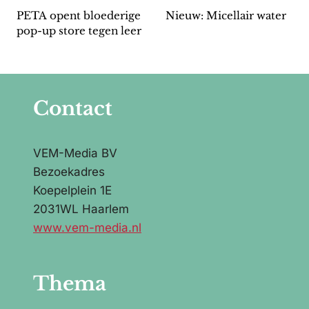
PETA opent bloederige
Nieuw: Micellair water
pop-up store tegen leer
Contact
VEM-Media BV
Bezoekadres
Koepelplein 1E
2031WL Haarlem
www.vem-media.nl
Thema