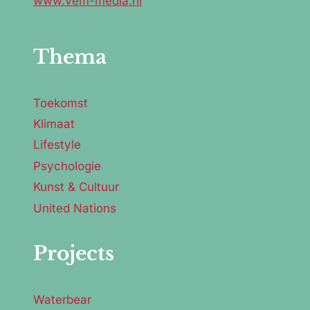
www.vem-media.nl
g
a
Thema
t
Toekomst
i
Klimaat
o
Lifestyle
n
Psychologie
Kunst & Cultuur
United Nations
Projects
Waterbear