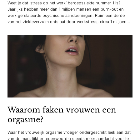
Weet je dat ‘stress op het werk’ beroepsziekte nummer 1 is?
Jaarlijks hebben meer dan 1 miljoen mensen een burn-out en
werk gerelateerde psychische aandoeningen. Ruim een derde
van het ziekteverzuim ontstaat door werkstress, circa 1 miljoen
Nederlanders heeft burn-out klachten, waaronder 1 op de 6 van
de werknemers tussen de 25 tot 35 jaar…
Waarom faken vrouwen een
orgasme?
Waar het vrouwelijk orgasme vroeger ondergeschikt leek aan dat
van de man, lijkt er tegenwoordig steeds meer aandacht voor te