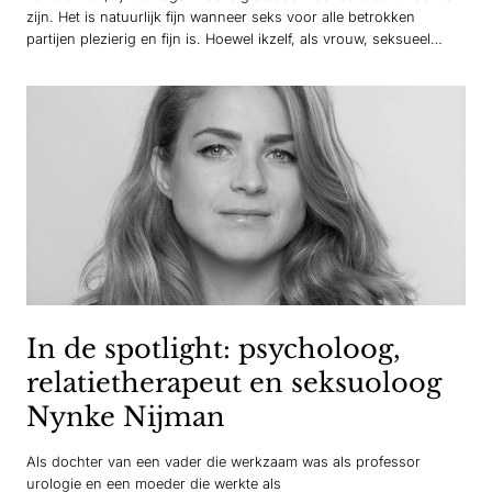
zijn. Het is natuurlijk fijn wanneer seks voor alle betrokken
partijen plezierig en fijn is. Hoewel ikzelf, als vrouw, seksueel
genot voor vrouwen alleen maar toejuich (meer, meer, meer!), kan
dit ook nog andere, onvoorziene…
In de spotlight: psycholoog,
relatietherapeut en seksuoloog
Nynke Nijman
Als dochter van een vader die werkzaam was als professor
urologie en een moeder die werkte als