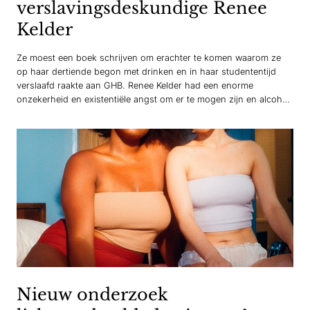
verslavingsdeskundige Renee
Kelder
Ze moest een boek schrijven om erachter te komen waarom ze
op haar dertiende begon met drinken en in haar studententijd
verslaafd raakte aan GHB. Renee Kelder had een enorme
onzekerheid en existentiële angst om er te mogen zijn en alcohol
en drugs zorgden ervoor dat ze in een roes kon wegglijden. “Ik
ben niet…
Nieuw onderzoek