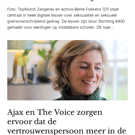
Foto: TopNotch Zangeres en actrice Bente Fokkens (21) staat
centraal in twee digitale lessen over seksualiteit en seksueel
grensoverschrijdend gedrag. De lessen zijn door Stichting KiKiD
gemaakt voor leerlingen op middelbare scholen. Dit naar
aanleiding van De Week van de Liefde, die op Valentijnsdag, van
start is gegaan. Bente Fokkens is in de lessen te…
Ajax en The Voice zorgen
ervoor dat de
vertrouwenspersoon meer in de