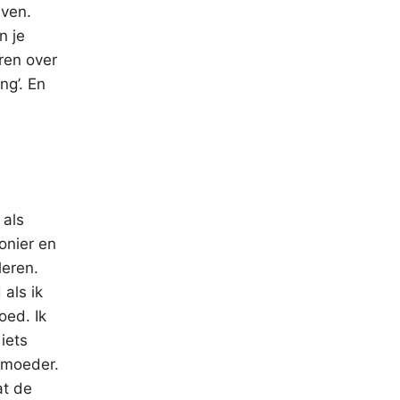
even.
n je
eren over
ng’. En
 als
onier en
leren.
 als ik
oed. Ik
iets
 moeder.
at de