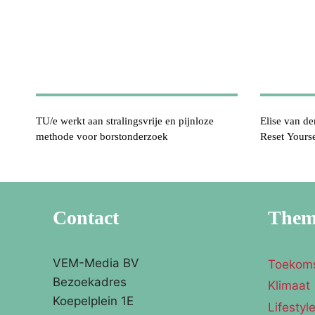
TU/e werkt aan stralingsvrije en pijnloze
Elise van de
methode voor borstonderzoek
Reset Yourse
Contact
The
VEM-Media BV
Toekom
Bezoekadres
Klimaat
Koepelplein 1E
Lifestyl