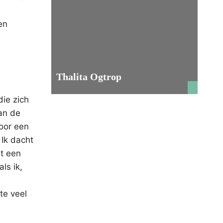
en
Thalita Ogtrop
ie zich
an de
voor een
 Ik dacht
et een
ls ik,
.
te veel