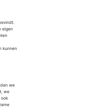
bevindt.
e eigen
eten
len kunnen
r dan we
t, we
 ook
rzame