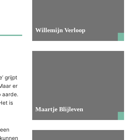
Willemijn Verloop
 grijpt
Maar er
p aarde.
Het is
Maartje Blijleven
 een
g kunnen