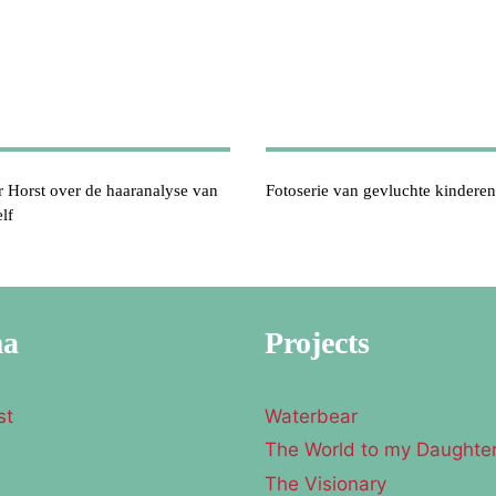
r Horst over de haaranalyse van
Fotoserie van gevluchte kinderen
lf
ma
Projects
st
Waterbear
The World to my Daughte
e
The Visionary