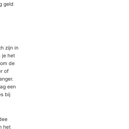
g geld
h zijn in
 je het
g om de
r of
anger.
dag een
s bij
idee
n het