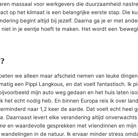
e jaren massaal voor werkgevers die duurzaamheid nastr
ct op het klimaat is een belangrijke eerste stap. Die ku
ndering begint altijd bij jezelf. Daarna ga je er met and
 niet in je eentje hoeft te maken. Het wordt een ‘bewegi
k?
 moeten we alleen maar afscheid nemen van leuke dingen
matig een Pippi Langkous, en dat voelt fantastisch. Ik pi
bijvoorbeeld mijn auto weg gedaan en het huis laten iso
ik het echt nodig heb. En binnen Europa reis ik over land
erminderd naar 1,2 keer de aarde. Dat voelt echt heel g
sta. Daarnaast levert elke verandering altijd onverwachts 
ime
en waardevolle gesprekken met vriendinnen en mijn
wandelingen in de natuur. Ik ervaar minder stress omd