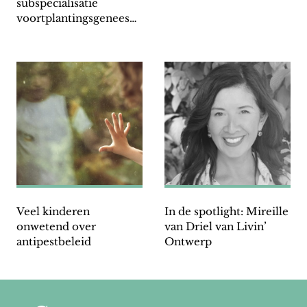
subspecialisatie
voortplantingsgeneesku
nde Annemiek Nap
Veel kinderen
In de spotlight: Mireille
onwetend over
van Driel van Livin’
antipestbeleid
Ontwerp