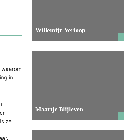
Willemijn Verloop
en waarom
ing in
r
Maartje Blijleven
er
ls ze
aar.