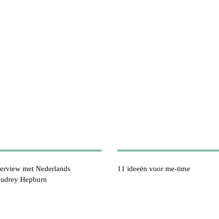
terview met Nederlands
11 ideeën voor me-time
Audrey Hepburn