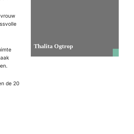
n vrouw
ssvolle
Thalita Ogtrop
uimte
taak
en.
en de 20