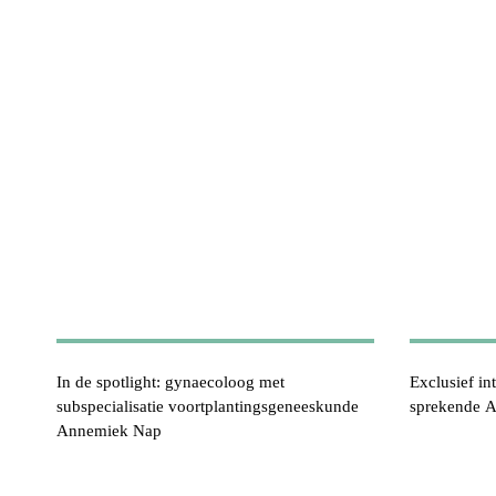
In de spotlight: gynaecoloog met
Exclusief in
subspecialisatie voortplantingsgeneeskunde
sprekende 
Annemiek Nap