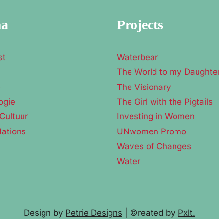
ma
Projects
st
Waterbear
The World to my Daughte
e
The Visionary
ogie
The Girl with the Pigtails
Cultuur
Investing in Women
Nations
UNwomen Promo
Waves of Changes
Water
Design by
Petrie Designs
| ©reated by
Pxlt.