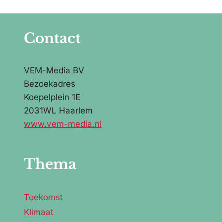
Contact
VEM-Media BV
Bezoekadres
Koepelplein 1E
2031WL Haarlem
www.vem-media.nl
Thema
Toekomst
Klimaat