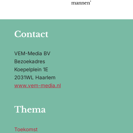
mannen’
Contact
VEM-Media BV
Bezoekadres
Koepelplein 1E
2031WL Haarlem
www.vem-media.nl
Thema
Toekomst