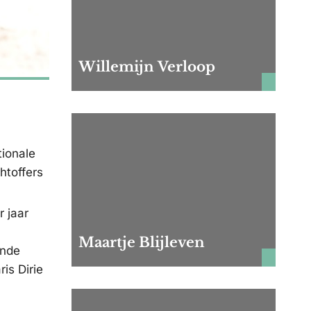
Willemijn Verloop
tionale
htoffers
r jaar
Maartje Blijleven
ende
is Dirie