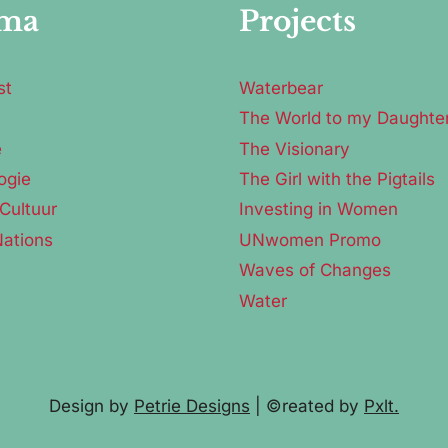
ma
Projects
st
Waterbear
The World to my Daughte
e
The Visionary
ogie
The Girl with the Pigtails
Cultuur
Investing in Women
Nations
UNwomen Promo
Waves of Changes
Water
Design by
Petrie Designs
| ©reated by
Pxlt.