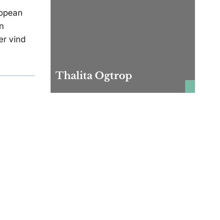
ropean
n
er vind
Thalita Ogtrop