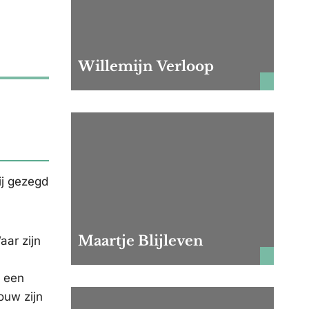
Willemijn Verloop
ij gezegd
Maartje Blijleven
aar zijn
s een
ouw zijn