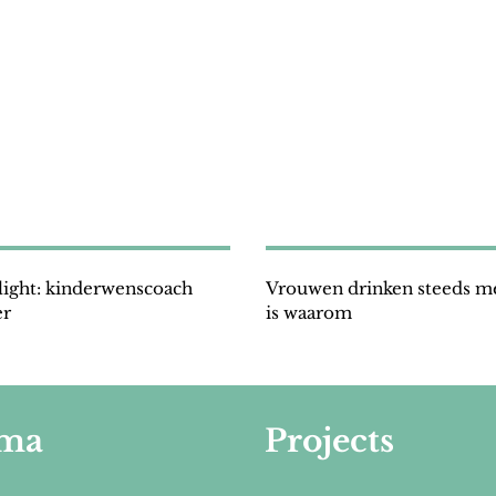
tlight: kinderwenscoach
Vrouwen drinken steeds me
er
is waarom
ma
Projects