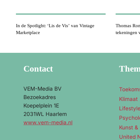
In de Spotlight: ‘Lis de Vis’ van Vintage
Thomas Rom
Marketplace
tekeningen v
Contact
The
VEM-Media BV
Toekom
Bezoekadres
Klimaat
Koepelplein 1E
Lifestyl
2031WL Haarlem
Psychol
www.vem-media.nl
Kunst & 
United 