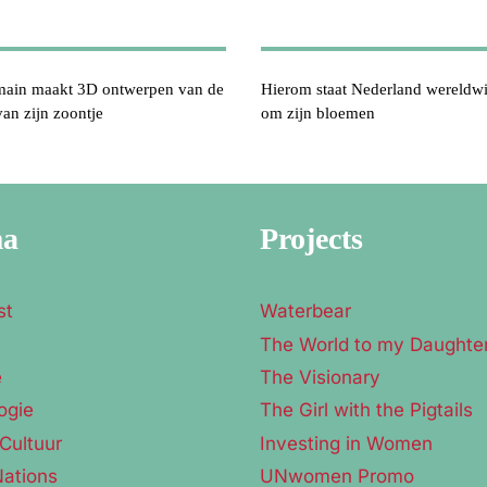
ain maakt 3D ontwerpen van de
Hierom staat Nederland wereldw
an zijn zoontje
om zijn bloemen
ma
Projects
st
Waterbear
The World to my Daughte
e
The Visionary
ogie
The Girl with the Pigtails
Cultuur
Investing in Women
Nations
UNwomen Promo