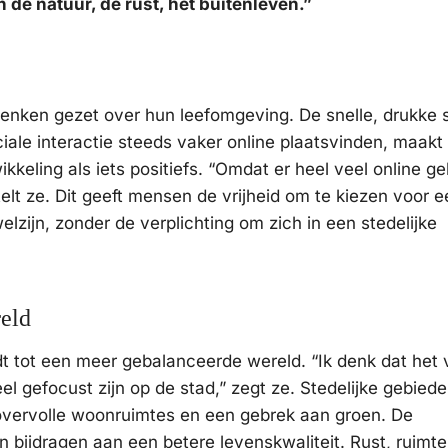
de natuur, de rust, het buitenleven.”
nken gezet over hun leefomgeving. De snelle, drukke s
iale interactie steeds vaker online plaatsvinden, maakt
kkeling als iets positiefs. “Omdat er heel veel online ge
rtelt ze. Dit geeft mensen de vrijheid om te kiezen voor 
elzijn, zonder de verplichting om zich in een stedelijke
eld
t tot een meer gebalanceerde wereld. “Ik denk dat het 
el gefocust zijn op de stad,” zegt ze. Stedelijke gebied
overvolle woonruimtes en een gebrek aan groen. De
n bijdragen aan een betere levenskwaliteit. Rust, ruimte