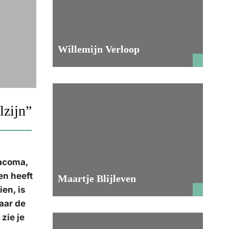
Willemijn Verloop
lzijn”
Tacoma,
en heeft
Maartje Blijleven
en, is
aar de
zie je