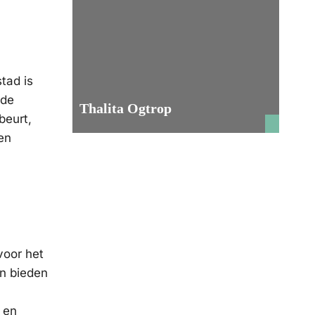
tad is
 de
Thalita Ogtrop
beurt,
een
voor het
en bieden
 en