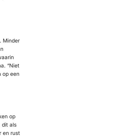
. Minder
an
waarin
a. “Niet
n op een
ken op
dit als
 en rust