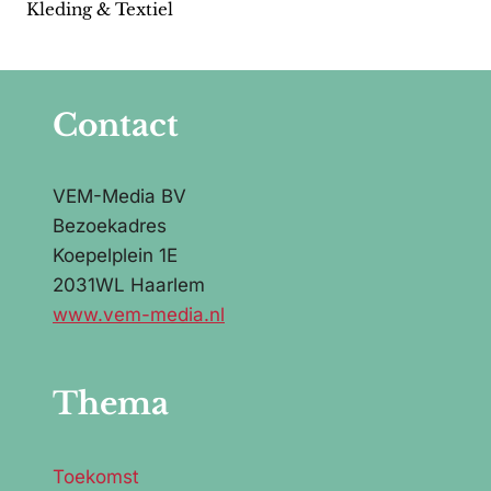
Kleding & Textiel
Contact
VEM-Media BV
Bezoekadres
Koepelplein 1E
2031WL Haarlem
www.vem-media.nl
Thema
Toekomst