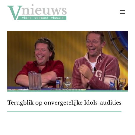
Doorgaan
naar
inhoud
Terugblik op onvergetelijke Idols-audities