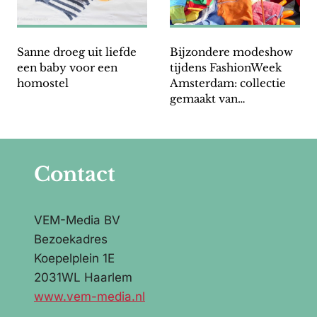
Sanne droeg uit liefde
Bijzondere modeshow
een baby voor een
tijdens FashionWeek
homostel
Amsterdam: collectie
gemaakt van
afdankertjes
Koningsdag
Contact
VEM-Media BV
Bezoekadres
Koepelplein 1E
2031WL Haarlem
www.vem-media.nl