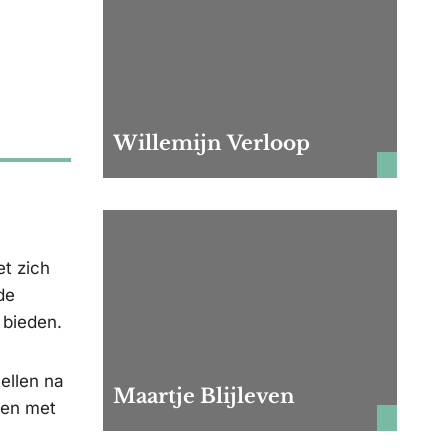
Willemijn Verloop
t zich
de
 bieden.
ellen na
Maartje Blijleven
men met