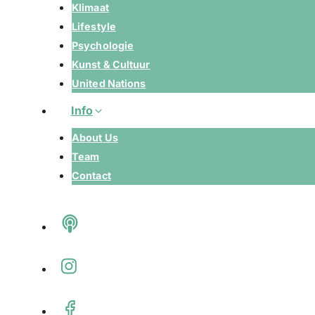
Klimaat
Lifestyle
Psychologie
Kunst & Cultuur
United Nations
Info
About Us
Team
Contact