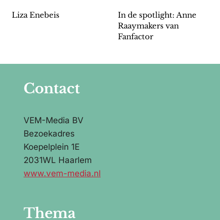
Liza Enebeis
In de spotlight: Anne
Raaymakers van
Fanfactor
Contact
VEM-Media BV
Bezoekadres
Koepelplein 1E
2031WL Haarlem
www.vem-media.nl
Thema