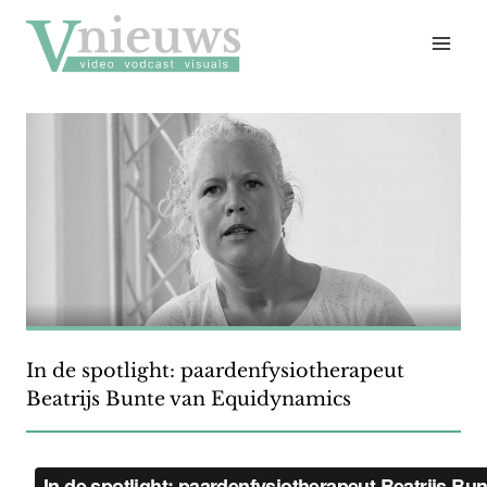
Doorgaan
naar
inhoud
In de spotlight: paardenfysiotherapeut
Beatrijs Bunte van Equidynamics