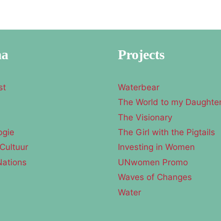
ma
Projects
st
Waterbear
The World to my Daughte
e
The Visionary
ogie
The Girl with the Pigtails
Cultuur
Investing in Women
Nations
UNwomen Promo
Waves of Changes
Water