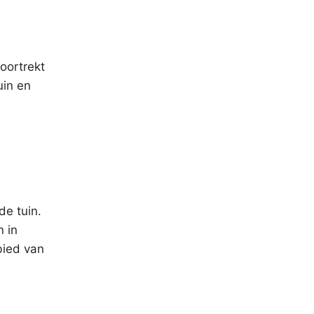
oortrekt
uin en
de tuin.
 in
bied van