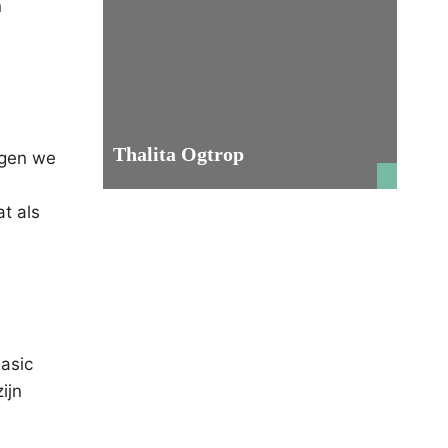
n
Thalita Ogtrop
ggen we
t als
basic
ijn