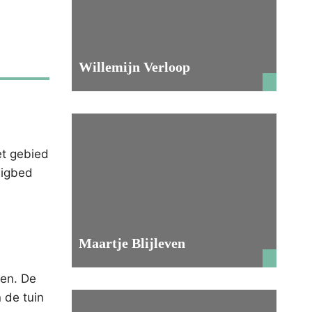
Willemijn Verloop
et gebied
ligbed
Maartje Blijleven
ken. De
 de tuin