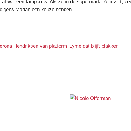
 al wat een tampon is. Als ze in de supermarkt Yoni ziet, ze
olgens Mariah een keuze hebben.
Verona Hendriksen van platform ‘Lyme dat blijft plakken’