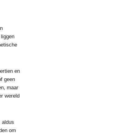
an
 liggen
hetische
ertien en
of geen
en, maar
er wereld
 aldus
eden om