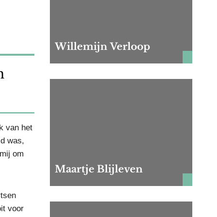
Willemijn Verloop
n
k van het
ld was,
 mij om
Maartje Blijleven
rtsen
it voor