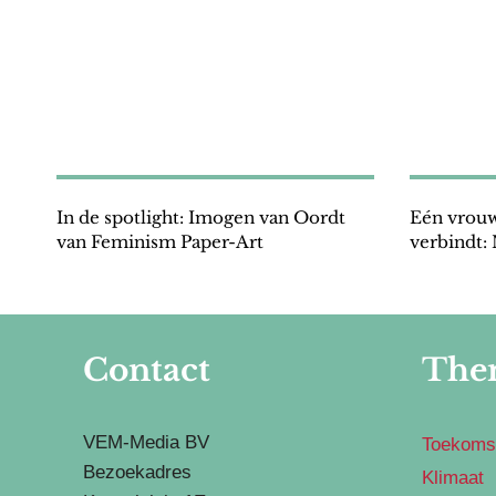
In de spotlight: Imogen van Oordt
Eén vrouw
van Feminism Paper-Art
verbindt:
Contact
The
VEM-Media BV
Toekoms
Bezoekadres
Klimaat