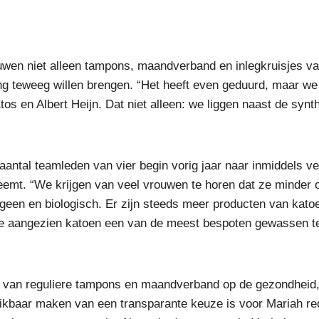
uwen niet alleen tampons, maandverband en inlegkruisjes v
g teweeg willen brengen. “Het heeft even geduurd, maar we
tos en Albert Heijn. Dat niet alleen: we liggen naast de synt
 aantal teamleden van vier begin vorig jaar naar inmiddels ve
eemt. “We krijgen van veel vrouwen te horen dat ze minder 
rgeen en biologisch. Er zijn steeds meer producten van kato
ze aangezien katoen een van de meest bespoten gewassen t
t van reguliere tampons en maandverband op de gezondheid,
ikbaar maken van een transparante keuze is voor Mariah r