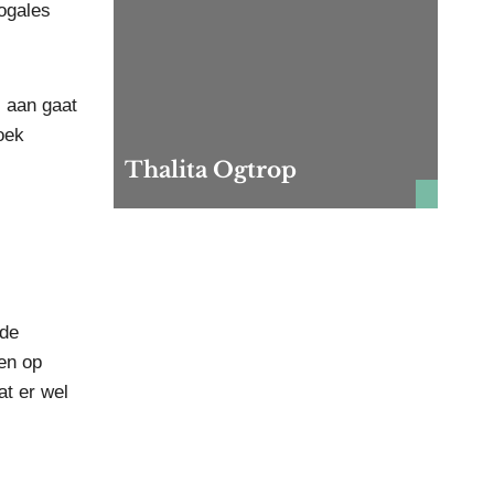
yogales
s aan gaat
oek
Thalita Ogtrop
 de
en op
at er wel