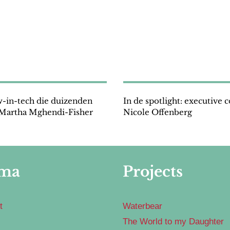
-in-tech die duizenden
In de spotlight: executive 
 Martha Mghendi-Fisher
Nicole Offenberg
ma
Projects
t
Waterbear
The World to my Daughter