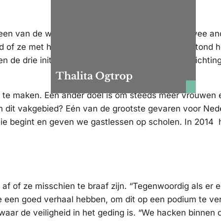
 een van de weinige vrouwen. “In 2013 kwam ik twee an
d of ze met hun vriendje mee zijn. Zodoende ontstond h
ben de drie initiatiefnemers van het netwerk een sticht
Thalita Ogtrop
te maken. Een ander doel is om steeds meer vrouwen enth
 dit vakgebied? Eén van de grootste gevaren voor Nede
ie begint en geven we gastlessen op scholen. In 2014 h
f of ze misschien te braaf zijn. “Tegenwoordig als er e
die een goed verhaal hebben, om dit op een podium te ve
 de veiligheid in het geding is. “We hacken binnen de li