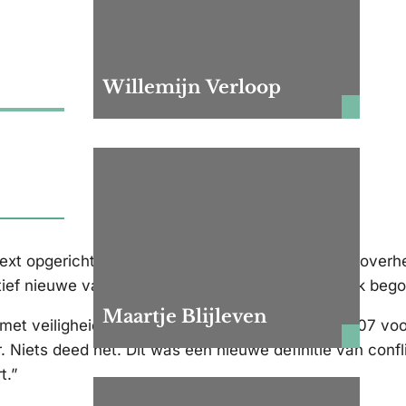
Willemijn Verloop
evnext opgericht, dat advies geeft aan onder andere ove
relatief nieuwe vakgebied al zo lang meedraai. Toen ik be
Maartje Blijleven
met veiligheidsvraagstukken. Daar kreeg zij in 2007 voo
 Niets deed het. Dit was een nieuwe definitie van confl
t.”