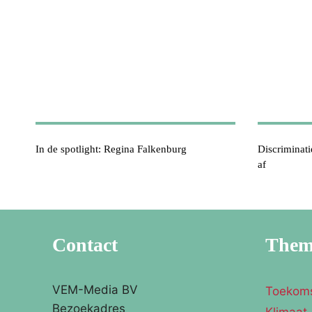
In de spotlight: Regina Falkenburg
Discriminat
af
Contact
The
VEM-Media BV
Toekom
Bezoekadres