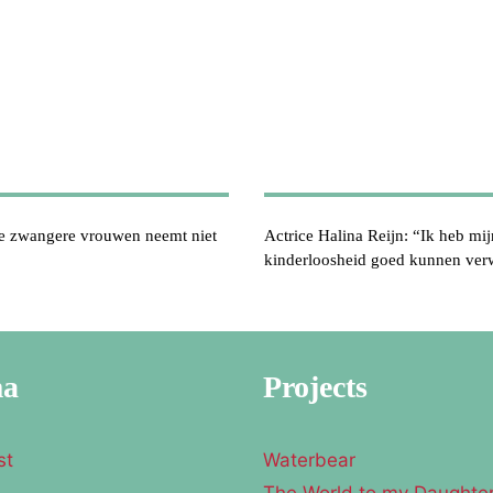
ie zwangere vrouwen neemt niet
Actrice Halina Reijn: “Ik heb mij
kinderloosheid goed kunnen ver
ma
Projects
st
Waterbear