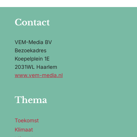
Contact
VEM-Media BV
Bezoekadres
Koepelplein 1E
2031WL Haarlem
www.vem-media.nl
Thema
Toekomst
Klimaat