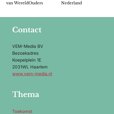
van WereldOuders
Nederland
Contact
VEM-Media BV
Bezoekadres
Koepelplein 1E
2031WL Haarlem
www.vem-media.nl
Thema
Toekomst