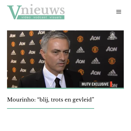
Doorgaan
naar
inhoud
Mourinho: “blij, trots en gevleid”