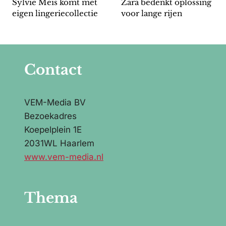
Sylvie Meis komt met
Zara bedenkt oplossing
eigen lingeriecollectie
voor lange rijen
Contact
VEM-Media BV
Bezoekadres
Koepelplein 1E
2031WL Haarlem
www.vem-media.nl
Thema