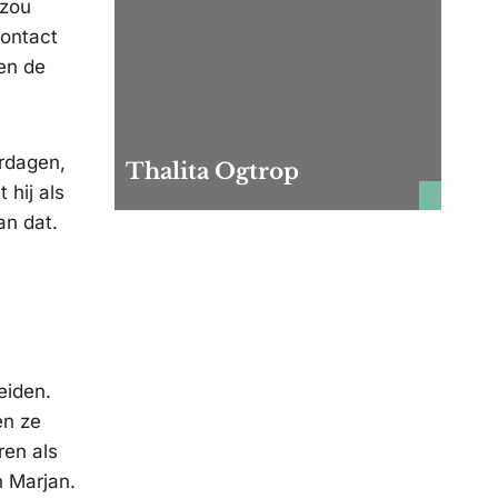
 zou
contact
en de
ardagen,
Thalita Ogtrop
 hij als
an dat.
eiden.
en ze
ren als
n Marjan.