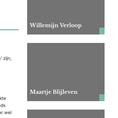
Willemijn Verloop
 zijn,
Maartje Blijleven
kte
eds
ar wel