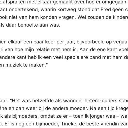
jke afspraken met elkaar gemaakt over hoe er omgegaan
ract ondertekend, waarin kortweg stond dat Fred geen 
 ook niet van hem konden vragen. Wel zouden de kinder
ls daar behoefte aan was.
en elkaar een paar keer per jaar, bijvoorbeeld op verja
hrijven hoe mijn relatie met hem is. Aan de ene kant voelt
andere kant heb ik een veel specialere band met hem d
en muziek te maken.”
kaar. “Het was hetzelfde als wanneer hetero-ouders sch
éne en dan weer bij de andere moeder. Na een tijd kreg
ik als bijmoeders, omdat ze er – toen ik jonger was – wa
 Er is nog een bijmoeder, Tineke, de beste vriendin va