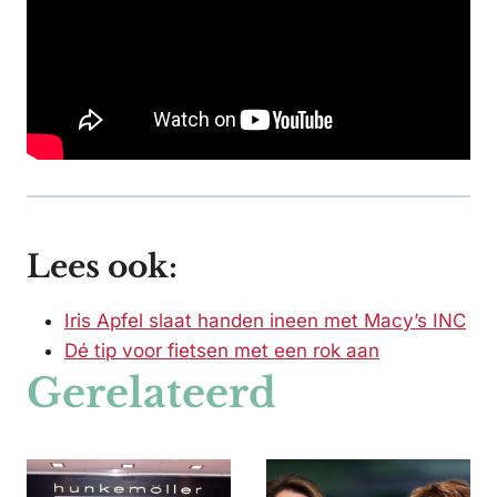
Lees ook:
Iris Apfel slaat handen ineen met Macy’s INC
Dé tip voor fietsen met een rok aan
Gerelateerd