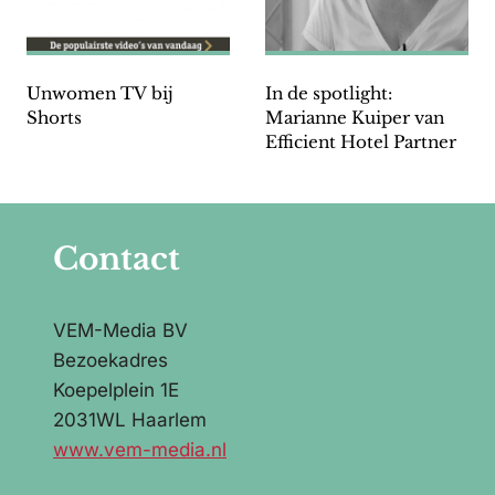
Unwomen TV bij
In de spotlight:
Shorts
Marianne Kuiper van
Efficient Hotel Partner
Contact
VEM-Media BV
Bezoekadres
Koepelplein 1E
2031WL Haarlem
www.vem-media.nl