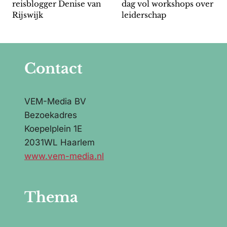
reisblogger Denise van
dag vol workshops over
Rijswijk
leiderschap
Contact
VEM-Media BV
Bezoekadres
Koepelplein 1E
2031WL Haarlem
www.vem-media.nl
Thema