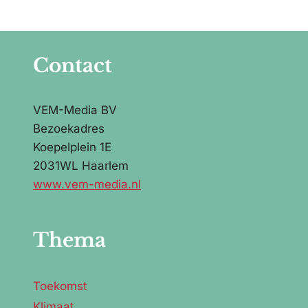
Contact
VEM-Media BV
Bezoekadres
Koepelplein 1E
2031WL Haarlem
www.vem-media.nl
Thema
Toekomst
Klimaat