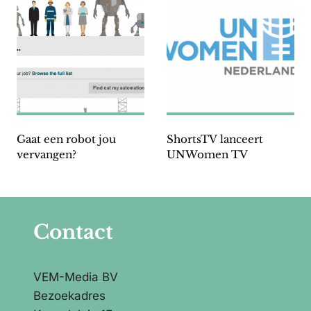
Gaat een robot jou
ShortsTV lanceert
vervangen?
UNWomen TV
Contact
VEM-Media BV
Bezoekadres