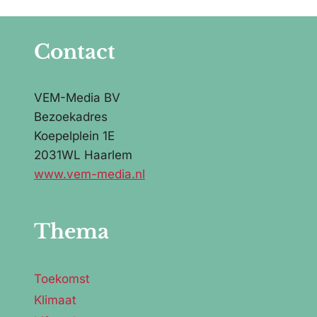
Contact
VEM-Media BV
Bezoekadres
Koepelplein 1E
2031WL Haarlem
www.vem-media.nl
Thema
Toekomst
Klimaat