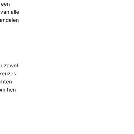
t een
van alle
wandelen
or zowel
 keuzes
chten
 om hen