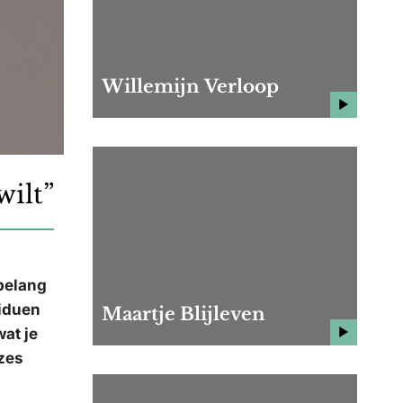
Willemijn Verloop
wilt”
 belang
viduen
Maartje Blijleven
wat je
uzes