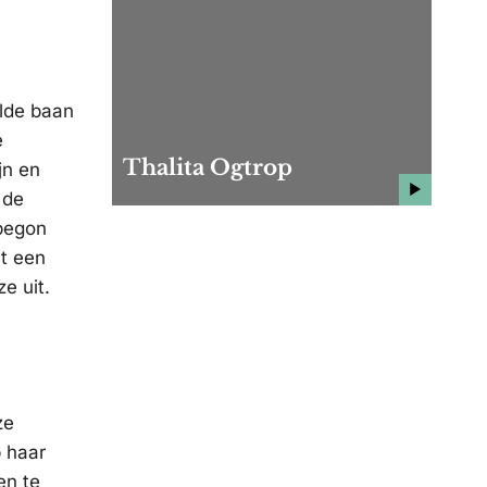
alde baan
e
Thalita Ogtrop
jn en
 de
 begon
et een
e uit.
ze
p haar
en te