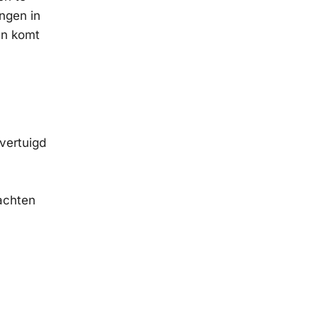
ngen in
en komt
overtuigd
dachten