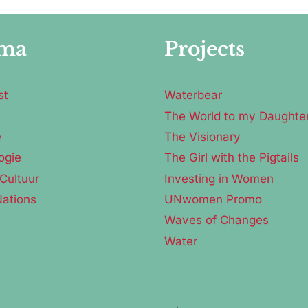
ma
Projects
st
Waterbear
The World to my Daughte
e
The Visionary
ogie
The Girl with the Pigtails
Cultuur
Investing in Women
Nations
UNwomen Promo
Waves of Changes
Water