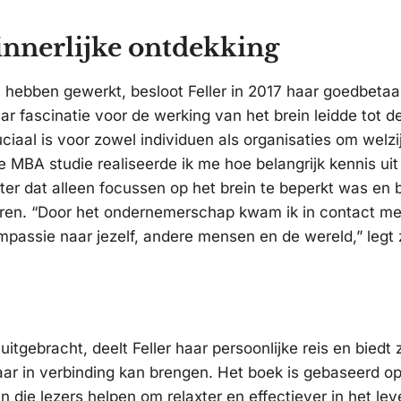
innerlijke ontdekking
e hebben gewerkt, besloot Feller in 2017 haar goedbeta
ar fascinatie voor de werking van het brein leidde tot d
iaal is voor zowel individuen als organisaties om welzi
e MBA studie realiseerde ik me hoe belangrijk kennis uit
ter dat alleen focussen op het brein te beperkt was en
egreren. “Door het ondernemerschap kwam ik in contact m
passie naar jezelf, andere mensen en de wereld,” legt z
 uitgebracht, deelt Feller haar persoonlijke reis en biedt 
aar in verbinding kan brengen. Het boek is gebaseerd o
 die lezers helpen om relaxter en effectiever in het lev