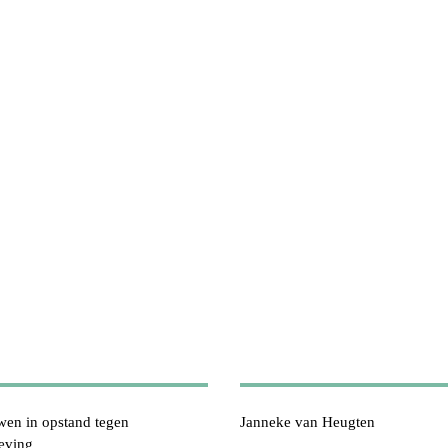
wen in opstand tegen
Janneke van Heugten
eving