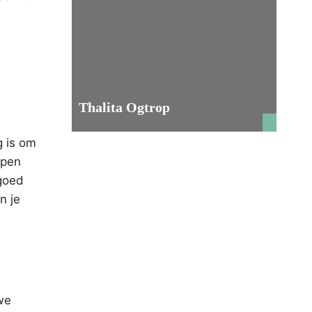
Thalita Ogtrop
g is om
ppen
goed
n je
uwe