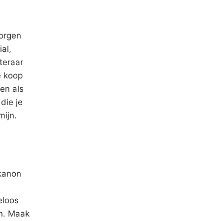
zorgen
al,
steraar
e koop
ken als
die je
mijn.
 kanon
eloos
en. Maak