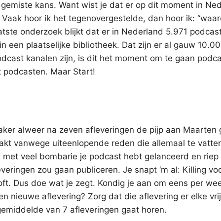
 gemiste kans. Want wist je dat er op dit moment in Ne
? Vaak hoor ik het tegenovergestelde, dan hoor ik: “waa
aatste onderzoek blijkt dat er in Nederland 5.971 podcast
n een plaatselijke bibliotheek. Dat zijn er al gauw 10.0
odcast kanalen zijn, is dit het moment om te gaan podc
t podcasten. Maar Start!
aker alweer na zeven afleveringen de pijp aan Maarten 
kt vanwege uiteenlopende reden die allemaal te vatten
ist met veel bombarie je podcast hebt gelanceerd en riep 
everingen zou gaan publiceren. Je snapt ‘m al: Killing vo
ooft. Dus doe wat je zegt. Kondig je aan om eens per we
n nieuwe aflevering? Zorg dat die aflevering er elke vri
e gemiddelde van 7 afleveringen gaat horen.