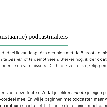
anstaande) podcastmakers
oud, deel ik vandaag tóch een blog met de 8 grootste mi
en te
bashen
of te demotiveren. Sterker nog: ik denk dat
nen leren van missers. Die heb ik zelf ook rijkelijk ge
den voor deze fouten. Zodat je lekker
smooth
je eigen p
je voordeel mee! En wil je beginnen met podcasten maar 
pparatuur je nodig hebt of hoe je de techniek moet aa