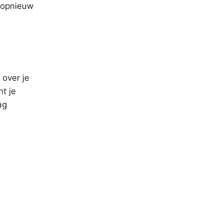
s opnieuw
 over je
t je
ag