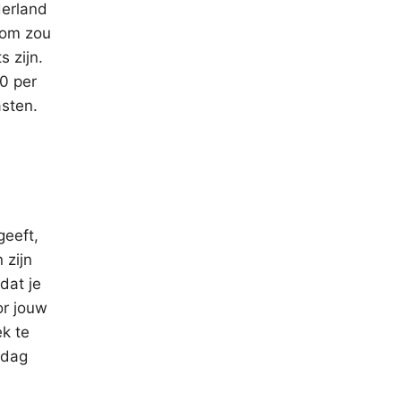
derland
rom zou
s zijn.
00 per
asten.
geeft,
 zijn
dat je
or jouw
ek te
jdag