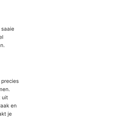
 saaie
el
n.
 precies
emen.
 uit
raak en
kt je