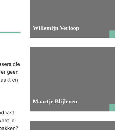
Willemijn Verloop
ssers die
 er geen
maakt en
Maartje Blijleven
odcast
weet je
npakken?