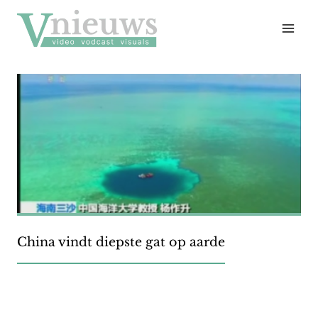
Doorgaan
naar
inhoud
China vindt diepste gat op aarde