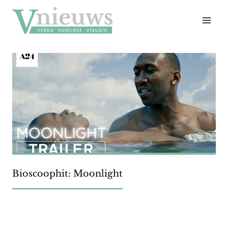
Doorgaan
naar
inhoud
Bioscoophit: Moonlight