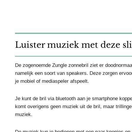
Luister muziek met deze s
De zogenoemde Zungle zonnebril ziet er doodnormaal ui
namelijk een soort van speakers. Deze zorgen ervoor d
je mobiel of mediaspeler afspeelt.
Je kunt de bril via bluetooth aan je smartphone kopp
komt overigens geen muziek uit de bril, maar trillin
muziek.
De muziek kun je bedienen met een paar knopjes op h