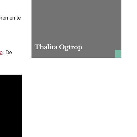
eren en te
Thalita Ogtrop
o
. De