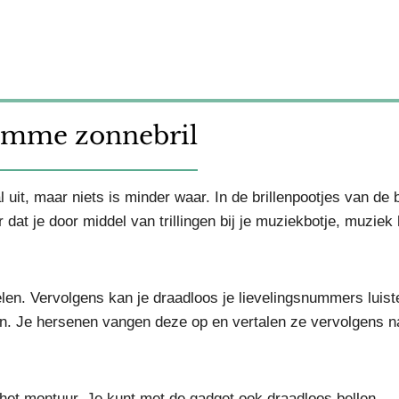
limme zonnebril
t, maar niets is minder waar. In de brillenpootjes van de br
at je door middel van trillingen bij je muziekbotje, muziek 
elen. Vervolgens kan je draadloos je lievelingsnummers luist
gen. Je hersenen vangen deze op en vertalen ze vervolgens n
et montuur. Je kunt met de gadget ook draadloos bellen.