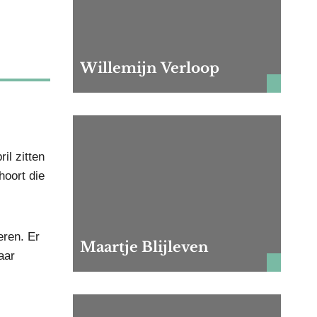
Willemijn Verloop
il zitten
hoort die
eren. Er
Maartje Blijleven
aar