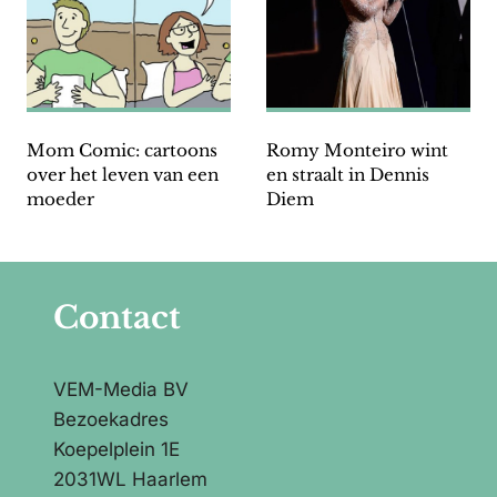
Mom Comic: cartoons
Romy Monteiro wint
over het leven van een
en straalt in Dennis
moeder
Diem
Contact
VEM-Media BV
Bezoekadres
Koepelplein 1E
2031WL Haarlem