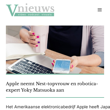
Doorgaan
naar
inhoud
Apple neemt Nest-topvrouw en robotica-
expert Yoky Matsuoka aan
Het Amerikaanse elektronicabedrijf Apple heeft Jap