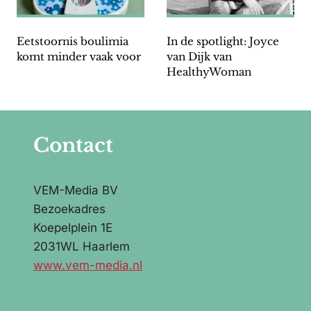
Eetstoornis boulimia
In de spotlight: Joyce
komt minder vaak voor
van Dijk van
HealthyWoman
Contact
VEM-Media BV
Bezoekadres
Koepelplein 1E
2031WL Haarlem
www.vem-media.nl