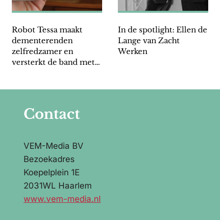
Robot Tessa maakt
In de spotlight: Ellen de
dementerenden
Lange van Zacht
zelfredzamer en
Werken
versterkt de band met
familieleden
Contact
VEM-Media BV
Bezoekadres
Koepelplein 1E
2031WL Haarlem
www.vem-media.nl