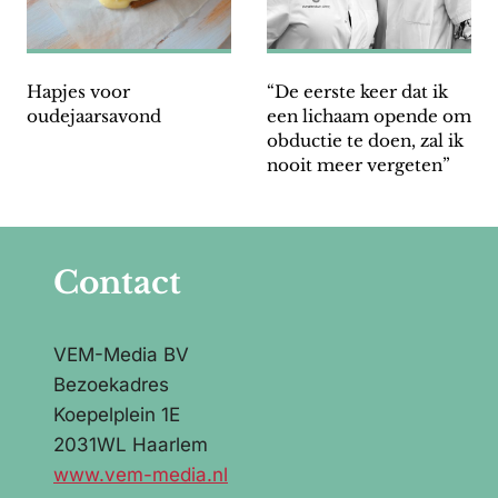
Hapjes voor
“De eerste keer dat ik
oudejaarsavond
een lichaam opende om
obductie te doen, zal ik
nooit meer vergeten”
Contact
VEM-Media BV
Bezoekadres
Koepelplein 1E
2031WL Haarlem
www.vem-media.nl