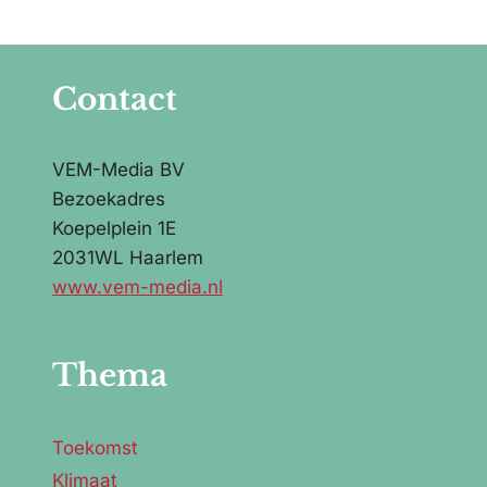
Contact
VEM-Media BV
Bezoekadres
Koepelplein 1E
2031WL Haarlem
www.vem-media.nl
Thema
Toekomst
Klimaat