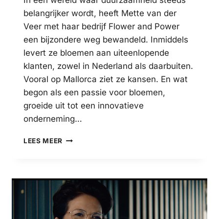
In een wereld waar duurzaamheid steeds
belangrijker wordt, heeft Mette van der
Veer met haar bedrijf Flower and Power
een bijzondere weg bewandeld. Inmiddels
levert ze bloemen aan uiteenlopende
klanten, zowel in Nederland als daarbuiten.
Vooral op Mallorca ziet ze kansen. En wat
begon als een passie voor bloemen,
groeide uit tot een innovatieve
onderneming…
FEMALE
LEES MEER
ENTREPRENEUR
METTE
VAN
DER
VEER
GROEIT
INTERNATIONAAL