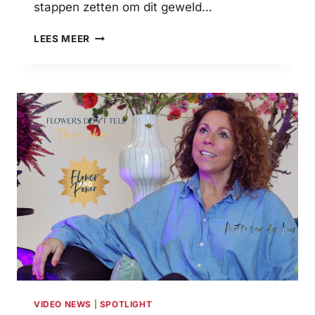
stappen zetten om dit geweld…
OLCAY
LEES MEER
GÜLSEN
OVER
CAMPAGNE
ORANGE
THE
WORLD:
”IEDEREEN
KAN
IETS
DOEN
IN
DE
STRIJD
TEGEN
GEWELD
TEGEN
VROUWEN”
VIDEO NEWS
|
SPOTLIGHT