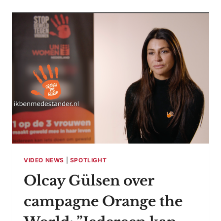
DE
WERKVLOER:
WAAROM
HET
IEDEREEN
AANGAAT
VIDEO NEWS
|
SPOTLIGHT
Olcay Gülsen over
campagne Orange the