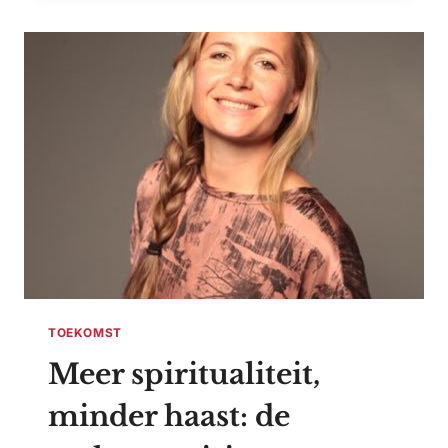
OVER
2040:
”IK
HOOP
DAT
GELIJKE
RECHTEN
VANZELFSPREKEND
ZIJN”
TOEKOMST
Meer spiritualiteit,
minder haast: de