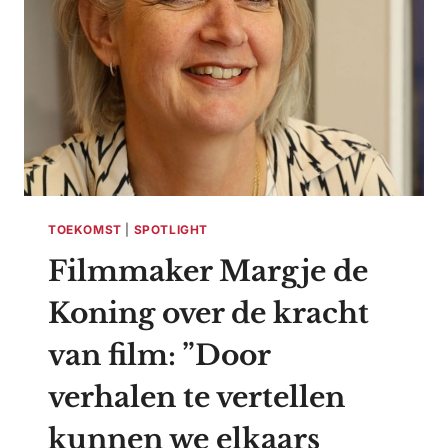
DOOR
MET
HAAR
BEDRIJF
FLOWER
AND
POWER
TOEKOMST
|
SPOTLIGHT
Filmmaker Margje de
Koning over de kracht
van film: ”Door
verhalen te vertellen
kunnen we elkaars