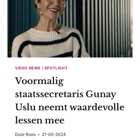
DOOR
MET
HAAR
BEDRIJF
FLOWER
AND
POWER:
”OP
JACHTEN
EN
IN
VIDEO NEWS
|
SPOTLIGHT
LUXE
Voormalig
HUIZEN
IS
staatssecretaris Gunay
ER
VEEL
Uslu neemt waardevolle
VRAAG
NAAR
lessen mee
DUURZAME
BLOEMEN”
Door
Roos
21-05-2024