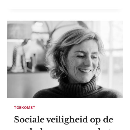
SPIRITUALITEIT,
MINDER
HAAST:
DE
TOEKOMSTVISIE
VAN
PSYCHOLOOG
EN
COACH
TITIA
ROOVERS
TOEKOMST
Sociale veiligheid op de