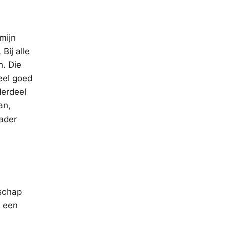
mijn
Bij alle
h. Die
eel goed
derdeel
an,
kader
nschap
t een