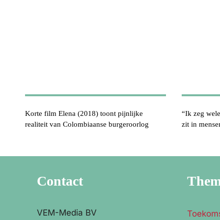
Korte film Elena (2018) toont pijnlijke
“Ik zeg wele
realiteit van Colombiaanse burgeroorlog
zit in mens
Contact
The
VEM-Media BV
Toekom