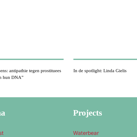
ens: antipathie tegen prostituees
In de spotlight: Linda Gielis
en hun DNA”
ma
Projects
st
Waterbear