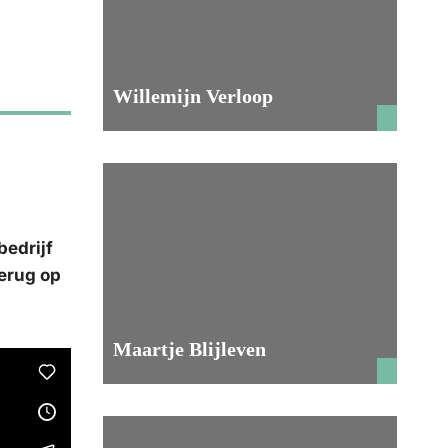
Willemijn Verloop
bedrijf
terug op
Maartje Blijleven