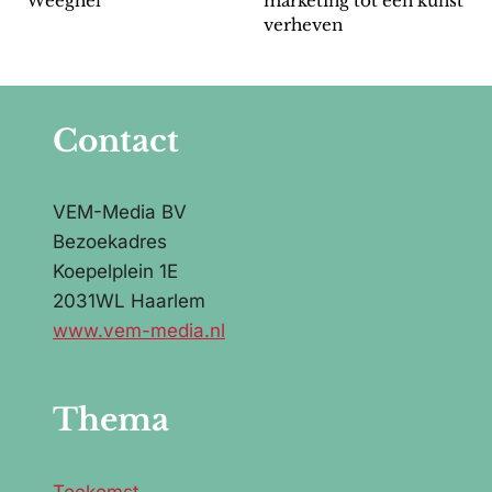
Weeghel
marketing tot een kunst
verheven
Contact
VEM-Media BV
Bezoekadres
Koepelplein 1E
2031WL Haarlem
www.vem-media.nl
Thema