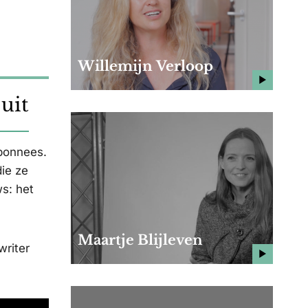
Willemijn Verloop
uit
bonnees.
ie ze
s: het
Maartje Blijleven
writer