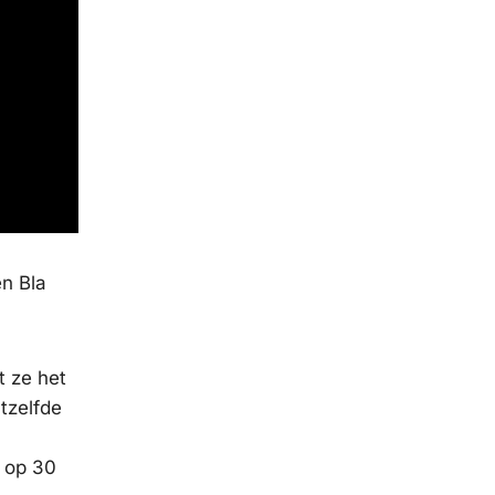
n Bla
t ze het
tzelfde
e op 30