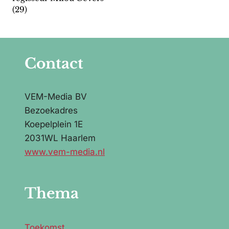
(29)
Contact
VEM-Media BV
Bezoekadres
Koepelplein 1E
2031WL Haarlem
www.vem-media.nl
Thema
Toekomst