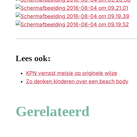
Lees ook:
KPN verrast meisje op originele wijze
Zo denken kinderen over een beach body
Gerelateerd