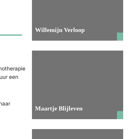
Willemijn Verloop
emotherapie
uur een
 haar
Maartje Blijleven