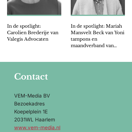
In de spotlight:
In de spotlight: Mariah
Carolien Brederije van
Mansvelt Beck van Yoni
Valegis Advocaten
tampons en
maandverband van
biologisch katoen
Contact
VEM-Media BV
Bezoekadres
Koepelplein 1E
2031WL Haarlem
www.vem-media.nl