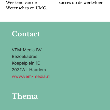
Weekend van de
succes op de werkvloer
Wetenschap en UMC
Utrecht
Contact
VEM-Media BV
Bezoekadres
Koepelplein 1E
2031WL Haarlem
www.vem-media.nl
Thema