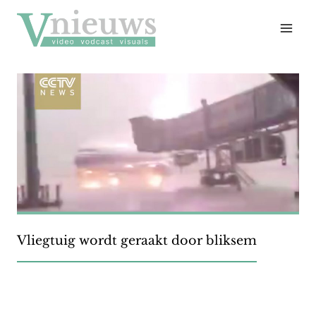
Doorgaan
naar
inhoud
Vliegtuig wordt geraakt door bliksem