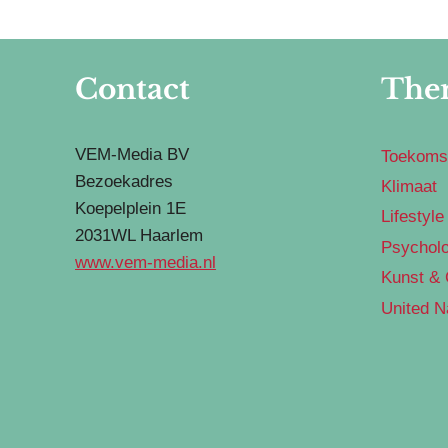
Contact
The
VEM-Media BV
Toekoms
Bezoekadres
Klimaat
Koepelplein 1E
Lifestyle
2031WL Haarlem
Psycholo
www.vem-media.nl
Kunst & 
United N