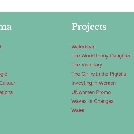
ma
Projects
t
Waterbear
The World to my Daughter
The Visionary
gie
The Girl with the Pigtails
Cultuur
Investing in Women
ations
UNwomen Promo
Waves of Changes
Water