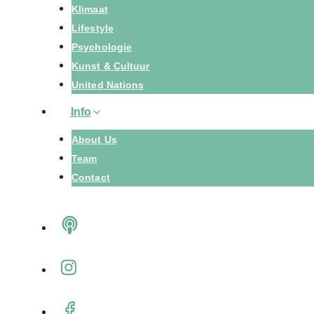
Klimaat
Lifestyle
Psychologie
Kunst & Cultuur
United Nations
Info
About Us
Team
Contact